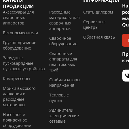
КАТАЛОГ
ИНФОРМАЦИЯ
На
ПРОДУКЦИИ
ро
Аксессуары для
Расходные
Стать дилером
сварочных
материалы для
ма
Сервисные
аппаратов
сварочных
Qu
центры
аппаратов
Бетоносмесители
Обратная связь
Сварочное
Грузоподъемное
оборудование
оборудование
Сварочные
Пр
Зарядные,
аппараты для
к 
пускозарядные,
пластиковых
пусковые устройства
труб
Компресcоры
Стабилизаторы
напряжения
Мойки высокого
давления и
Тепловые
расходные
пушки
материалы
Удлинители
Насосное и
электрические
поливочное
сетевые
оборудование