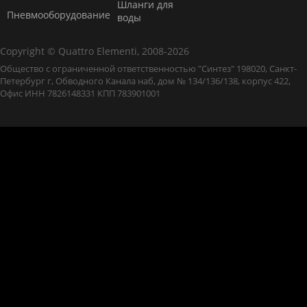
Шланги для
Пневмооборудование
воды
Copyright © Quattro Elementi, 2008-2026
Общество с ограниченной ответственностью "Синтез" 198020, Санкт-
Петербург г, Обводного Канала наб, дом № 134/136/138, корпус 422,
Офис ИНН 7826148331 КПП 783901001