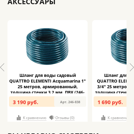
АКСЕССУАРЫ
Шланг для воды садовый
Шланг для в
QUATTRO ELEMENTI Acquamarina 1"
QUATTRO ELEMEN
25 метров, армированный,
3/4" 25 метров,
толщина стенки 3,2 мм, ПВХ (246-
толщина стенки 2
838)
81
3 190 руб.
1 690 руб.
Арт. 246-838
К сравнению
Отзывы (0)
К сравнению