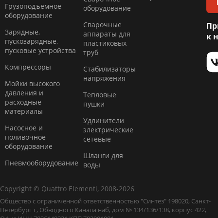
Грузоподъемное
оборудование
оборудование
Сварочные
Пр
Зарядные,
аппараты для
к 
пускозарядные,
пластиковых
пусковые устройства
труб
Компресcоры
Стабилизаторы
напряжения
Мойки высокого
давления и
Тепловые
расходные
пушки
материалы
Удлинители
Насосное и
электрические
поливочное
сетевые
оборудование
Шланги для
Пневмооборудование
воды
Copyright © Quattro Elementi, 2008-2026
Общество с ограниченной ответственностью "Синтез" 198020, Санкт-
Петербург г, Обводного Канала наб, дом № 134/136/138, корпус 422,