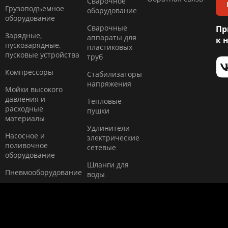
Сварочное
Грузоподъемное
оборудование
оборудование
Сварочные
Пр
Зарядные,
аппараты для
к 
пускозарядные,
пластиковых
пусковые устройства
труб
Компресcоры
Стабилизаторы
напряжения
Мойки высокого
давления и
Тепловые
расходные
пушки
материалы
Удлинители
Насосное и
электрические
поливочное
сетевые
оборудование
Шланги для
Пневмооборудование
воды
Copyright © Quattro Elementi, 2008-2026
Общество с ограниченной ответственностью "Синтез" 198020, Санкт-
Петербург г, Обводного Канала наб, дом № 134/136/138, корпус 422,