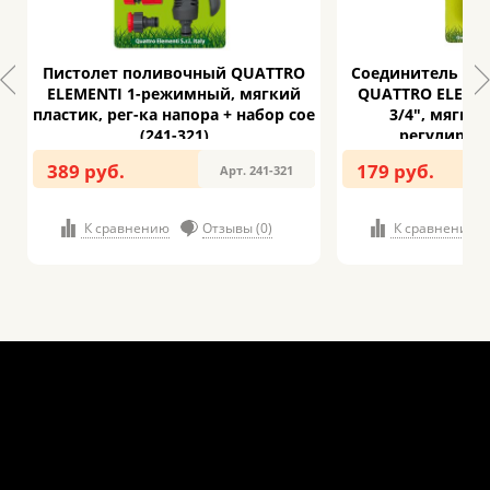
Пистолет поливочный QUATTRO
Соединитель бы
ELEMENTI 1-режимный, мягкий
QUATTRO ELEMEN
пластик, рег-ка напора + набор сое
3/4", мягкий
(241-321)
регулировк
389 руб.
179 руб.
Арт. 241-321
К сравнению
Отзывы (0)
К сравнению