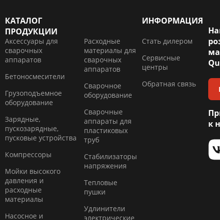
КАТАЛОГ
ИНФОРМАЦИЯ
На
ПРОДУКЦИИ
ро
Аксессуары для
Расходные
Стать дилером
сварочных
материалы для
ма
Сервисные
аппаратов
сварочных
Qu
центры
аппаратов
Бетоносмесители
Обратная связь
Сварочное
Грузоподъемное
оборудование
оборудование
Сварочные
Пр
Зарядные,
аппараты для
к 
пускозарядные,
пластиковых
пусковые устройства
труб
Компресcоры
Стабилизаторы
напряжения
Мойки высокого
давления и
Тепловые
расходные
пушки
материалы
Удлинители
Насосное и
электрические