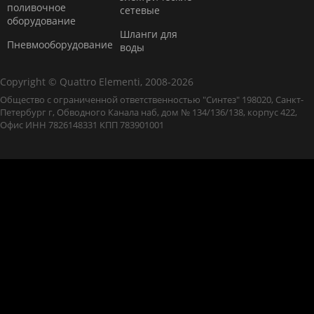
поливочное
сетевые
оборудование
Шланги для
Пневмооборудование
воды
Copyright © Quattro Elementi, 2008-2026
Общество с ограниченной ответственностью "Синтез" 198020, Санкт-
Петербург г, Обводного Канала наб, дом № 134/136/138, корпус 422,
Офис ИНН 7826148331 КПП 783901001