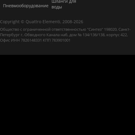
Шланги для
Пневмооборудование
воды
Copyright © Quattro Elementi, 2008-2026
Общество с ограниченной ответственностью "Синтез" 198020, Санкт-
Петербург г, Обводного Канала наб, дом № 134/136/138, корпус 422,
Офис ИНН 7826148331 КПП 783901001