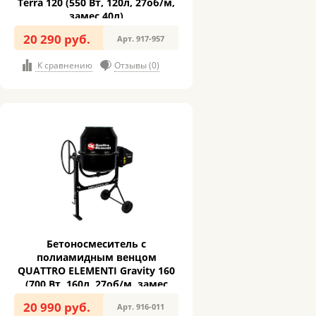
Terra 120 (550 Вт, 120л, 27об/м,
замес 40л)
20 290 руб.
Арт. 917-957
К сравнению
Отзывы (0)
Бетоносмеситель с
полиамидным венцом
QUATTRO ELEMENTI Gravity 160
(700 Вт, 160л, 27об/м, замес
70л)
20 990 руб.
Арт. 916-011