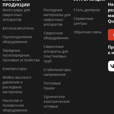
На
ПРОДУКЦИИ
ро
Аксессуары для
Расходные
Стать дилером
сварочных
материалы для
ма
Сервисные
аппаратов
сварочных
Qu
центры
аппаратов
Бетоносмесители
Обратная связь
Сварочное
Грузоподъемное
оборудование
оборудование
Сварочные
Пр
Зарядные,
аппараты для
к 
пускозарядные,
пластиковых
пусковые устройства
труб
Компресcоры
Стабилизаторы
напряжения
Мойки высокого
давления и
Тепловые
расходные
пушки
материалы
Удлинители
Насосное и
электрические
поливочное
сетевые
оборудование