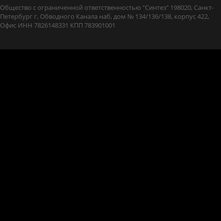
Общество с ограниченной ответственностью "Синтез" 198020, Санкт-
Петербург г, Обводного Канала наб, дом № 134/136/138, корпус 422,
Офис ИНН 7826148331 КПП 783901001