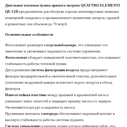
Дизельная тепловая пушка прямого нагрева
QUATTRO ELEMENTI
QE-12D
предназначена для обогрева хорошо вентилируемых нежилых
помещений складского и промышленного назначения, ангаров, гаражей
и ремонтных зон объемом до 70 м/куб.
Отличительные особенности
Фотоэлемент размещен в
отдельной камере
, что уменьшает его
закопчение и увеличивает надежность системы управления.
Фотоэлемент
обладает повышенной чувствительностью, что повышает
стабильность работы тепловой пушки.
Двухуровневая
система фильтрации воздуха
предусматривает
фильтры предварительной и окончательной очистки, дополнительное
уплотнение воздушной камеры исключает подсос воздуха в обход
фильтров.
Износостойкая пластина
между крышкой и крыльчаткой насоса
уменьшает износ лопастей и защищает крышку насоса от задиров.
Увеличивается ресурс и надежность насоса.
Пружинные контакты
электрода
обеспечивают надежный контакт и
высокую стабильность работы системы поджига.
Система управления
оснащена термостатом и цифровым табло, что