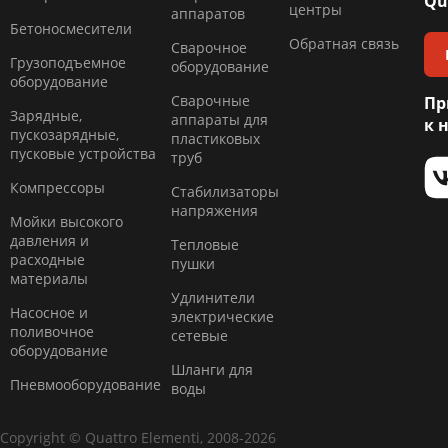
Qu
центры
аппаратов
Бетоносмесители
Обратная связь
Сварочное
Грузоподъемное
оборудование
оборудование
Сварочные
Пр
Зарядные,
аппараты для
к 
пускозарядные,
пластиковых
пусковые устройства
труб
Компресcоры
Стабилизаторы
напряжения
Мойки высокого
давления и
Тепловые
расходные
пушки
материалы
Удлинители
Насосное и
электрические
поливочное
сетевые
оборудование
Шланги для
Пневмооборудование
воды
Copyright © Quattro Elementi, 2008-2026