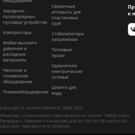
оборудование
Сварочные
Пр
Зарядные,
аппараты для
к 
пускозарядные,
пластиковых
пусковые устройства
труб
Компресcоры
Стабилизаторы
напряжения
Мойки высокого
давления и
Тепловые
расходные
пушки
материалы
Удлинители
Насосное и
электрические
поливочное
сетевые
оборудование
Шланги для
Пневмооборудование
воды
Copyright © Quattro Elementi, 2008-2026
Общество с ограниченной ответственностью "Синтез" 198020, Санкт-
Петербург г, Обводного Канала наб, дом № 134/136/138, корпус 422,
Офис ИНН 7826148331 КПП 783901001